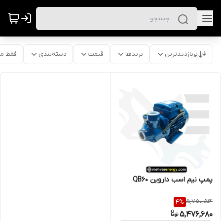
پربازدیدترین
برندها
قیمت
دسته‌بندی
فقط م
پمپ نیم اسب داروین QB60
5,750,514
4
%
5,476,680