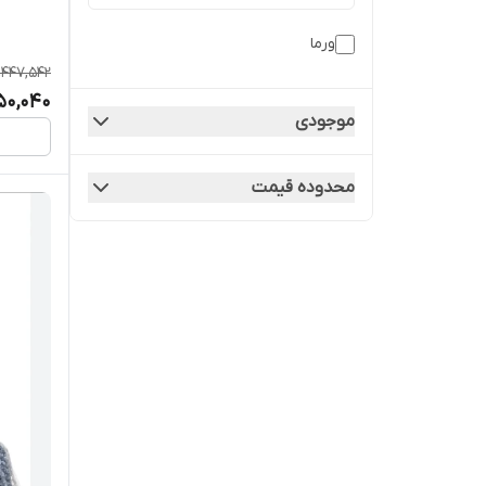
ورما
0,447,542
950,040
موجودی
محدوده قیمت