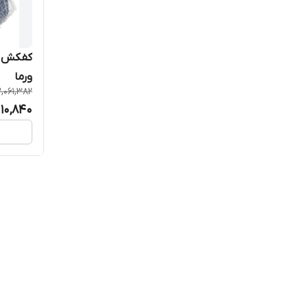
ورما
,061,382
010,840