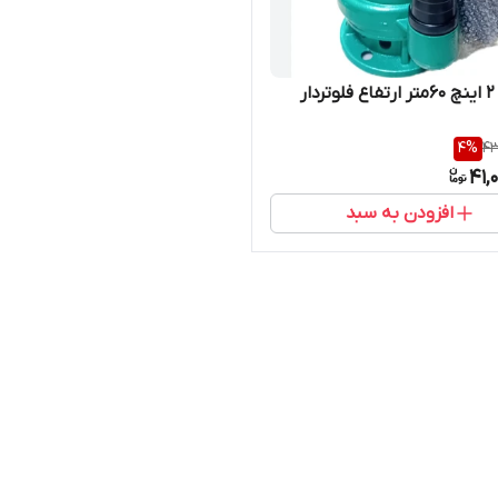
کفکش 2 اینچ 60متر ارتفاع فلوتردار
4
%
43
41,
افزودن به سبد