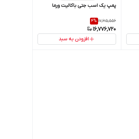
پمپ یک اسب جتی باکالیت ورما
4
%
17,615,556
16,776,720
افزودن به سبد