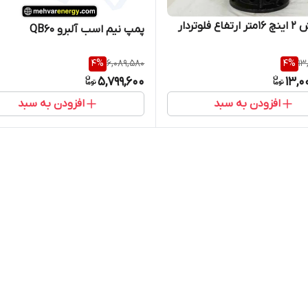
لجن کش 2 اینچ 16متر ارتفاع فلوتردار
پمپ نیم اسب آلبرو QB60
4
%
6,089,580
4
%
13
5,799,600
13,0
افزودن به سبد
افزودن به سبد