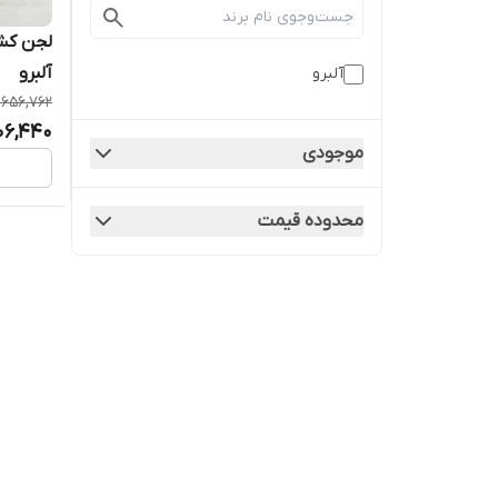
آلبرو
آلبرو
,656,762
06,440
موجودی
محدوده قیمت