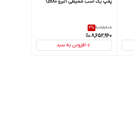
پمپ یک اسب محیطی آلبرو QB80
4
%
9,085,608
8,652,960
افزودن به سبد