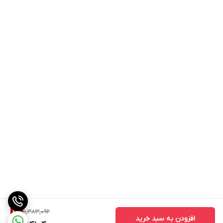
11,383,092
4
%
افزودن به سبد خرید