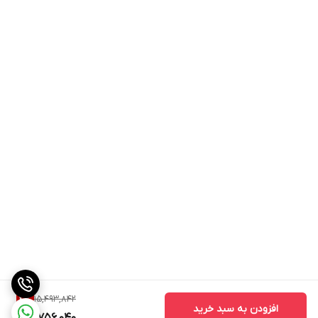
15,493,842
4
%
افزودن به سبد خرید
14,756,040