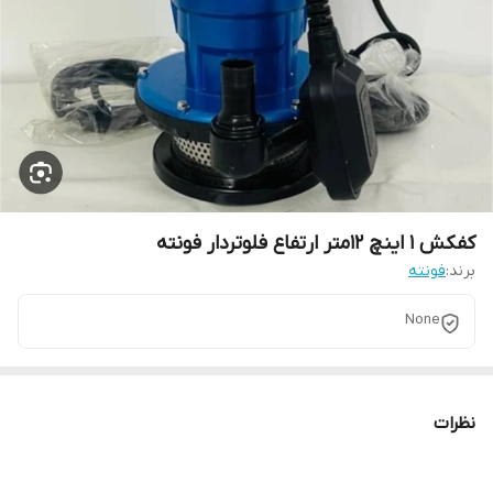
کفکش 1 اینچ 12متر ارتفاع فلوتردار فونته
برند:
فونته
None
نظرات