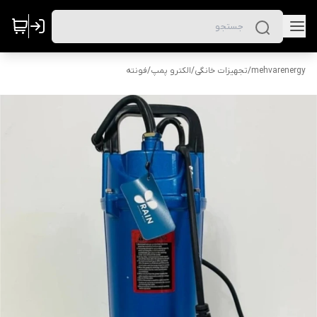
mehvarenergy
/
تجهیزات خانگی
/
الکترو پمپ
/
فونته