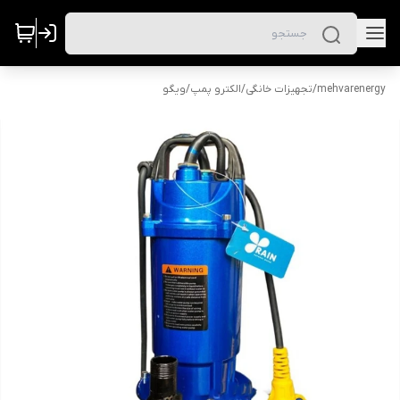
mehvarenergy
/
تجهیزات خانگی
/
الکترو پمپ
/
ویگو