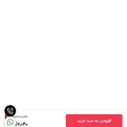
8,207,892
4
%
افزودن به سبد خرید
7,817,040