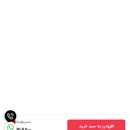
27,510,000
8
%
افزودن به سبد خرید
25,309,200