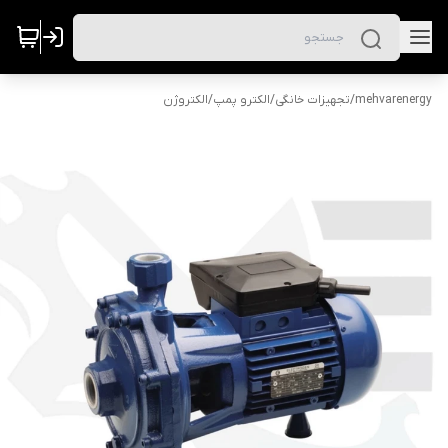
mehvarenergy
/
تجهیزات خانگی
/
الکترو پمپ
/
الکتروژن