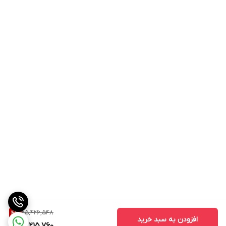
25,426,548
4
%
افزودن به سبد خرید
24,215,760