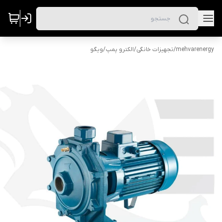
mehvarenergy
/
تجهیزات خانگی
/
الکترو پمپ
/
ویگو