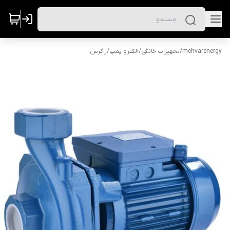
mehvarenergy
/
تجهیزات خانگی
/
الکترو پمپ
/
زاگرس