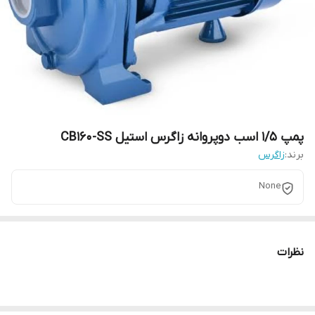
پمپ 1/5 اسب دوپروانه زاگرس استیل CB160-SS
برند:
زاگرس
None
نظرات