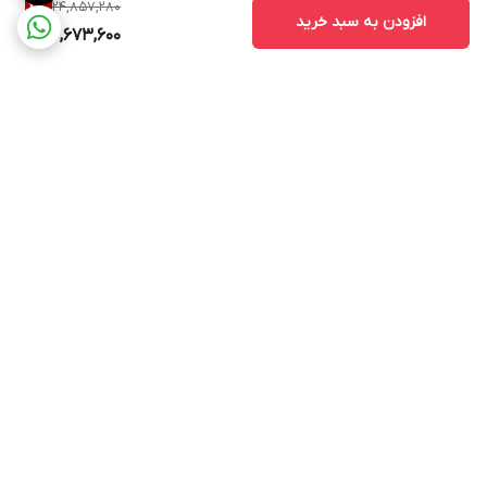
24,857,280
4
%
افزودن به سبد خرید
23,673,600
برگشت به بالا
ارسال ویژه
پشتیبانی ۲۴ ساعته
۷ روز ضمانت بازگشت کالا
پرداخت در محل