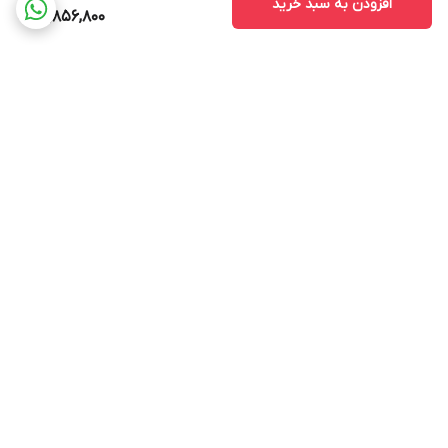
افزودن به سبد خرید
18,856,800
برگشت به بالا
ارسال ویژه
پشتیبانی ۲۴ ساعته
۷ روز ضمانت بازگشت کالا
پرداخت در محل