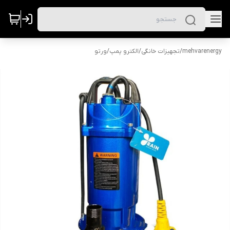
mehvarenergy
/
تجهیزات خانگی
/
الکترو پمپ
/
ورتو