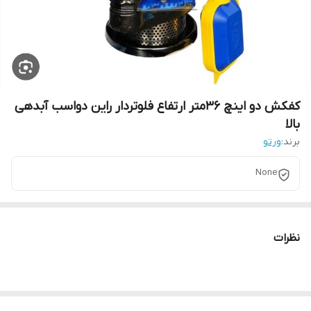
کفکش دو اینچ 36متر ارتفاع فلوتردار راین دواسب آبدهی
بالا
برند:
ورتو
None
نظرات