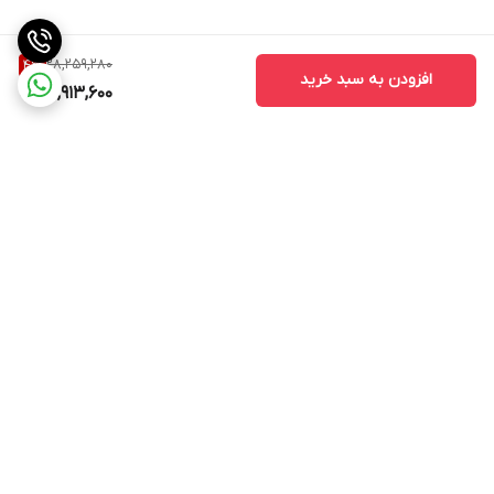
28,259,280
4
%
افزودن به سبد خرید
26,913,600
برگشت به بالا
ارسال ویژه
پشتیبانی ۲۴ ساعته