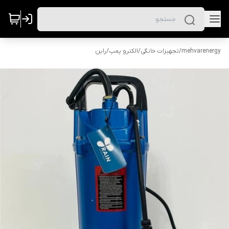
mehvarenergy
/
تجهیزات خانگی
/
الکترو پمپ
/
راین