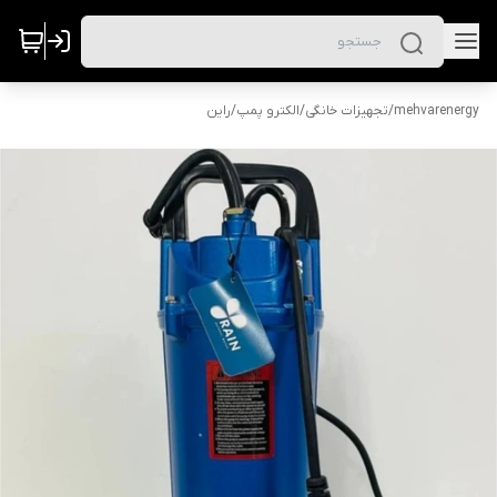
mehvarenergy
/
تجهیزات خانگی
/
الکترو پمپ
/
راین