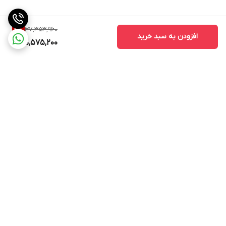
37,353,960
4
%
افزودن به سبد خرید
35,575,200
برگشت به بالا
ارسال ویژه
پشتیبانی ۲۴ ساعته