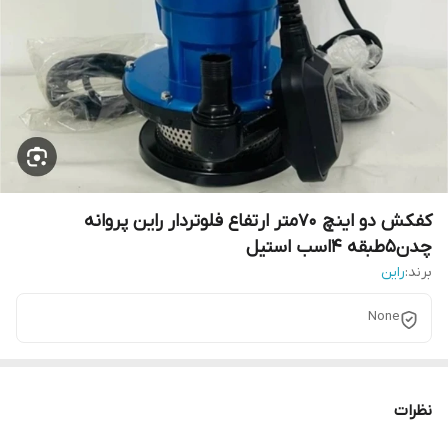
کفکش دو اینچ 70متر ارتفاع فلوتردار راین پروانه
چدن5طبقه 4اسب استیل
برند:
راین
None
نظرات