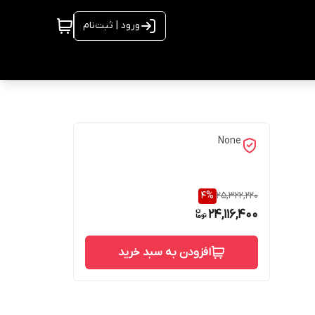
ورود | ثبت‌نام
None
4
%
25,322,220
24,116,400
افزودن به سبد خرید