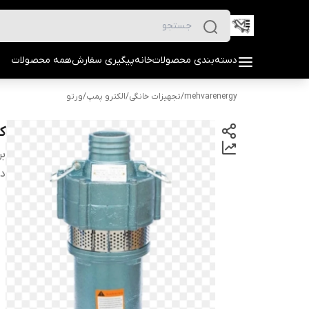
دسته‌بندی محصولات
خانه
پیگیری سفارش
همه محصولات
mehvarenergy
/
تجهیزات خانگی
/
الکترو پمپ
/
ورتو
کمر
بر
دس