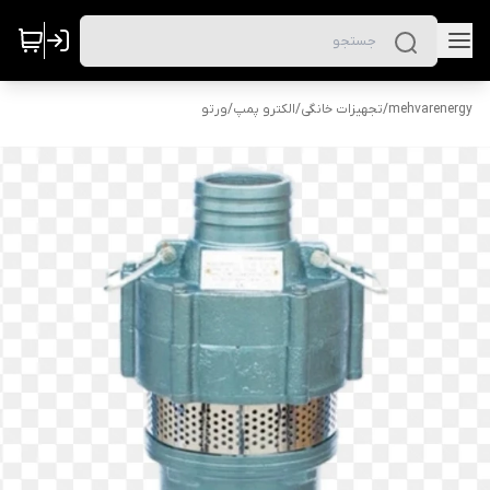
mehvarenergy
/
تجهیزات خانگی
/
الکترو پمپ
/
ورتو