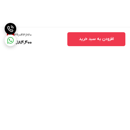
39,043,620
4
%
افزودن به سبد خرید
37,184,400
برگشت به بالا