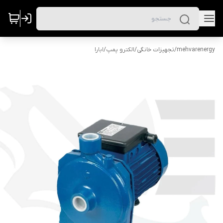
mehvarenergy
/
تجهیزات خانگی
/
الکترو پمپ
/
ابارا