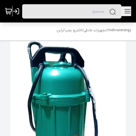
mehvarenergy
/
تجهیزات خانگی
/
الکترو پمپ
/
راین