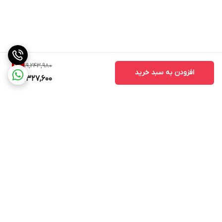
19,243,980
4
%
افزودن به سبد خرید
18,327,600
برگشت به بالا