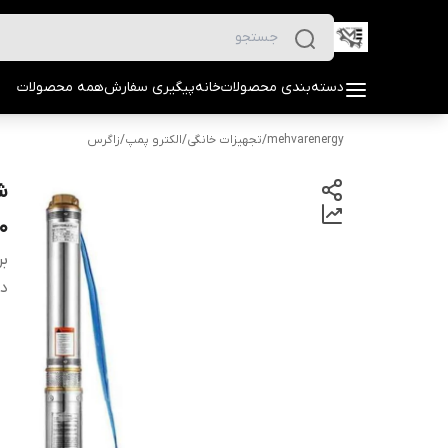
دسته‌بندی محصولات
خانه
پیگیری سفارش
همه محصولات
mehvarenergy
/
تجهیزات خانگی
/
الکترو پمپ
/
زاگرس
20م
بر
دس