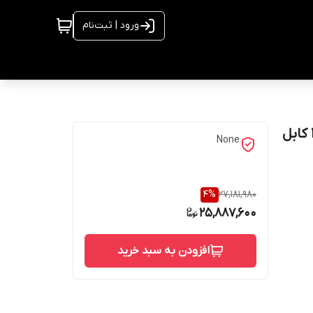
ورود | ثبت‌نام
شناور 1/4-1 اینچ 78متر ارتفاع یک اسب زاگرس 4SDM4-10 کابل
None
4
%
27,181,980
25,887,600
افزودن به سبد خرید