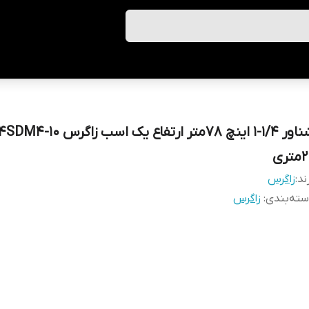
تری
ند:
زاگرس
ته‌بندی
:
زاگرس