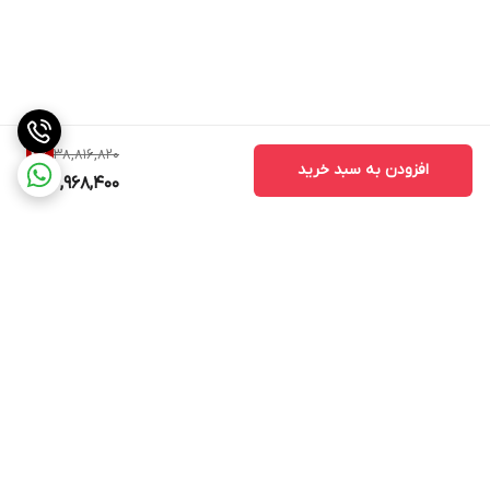
38,816,820
4
%
افزودن به سبد خرید
36,968,400
برگشت به بالا