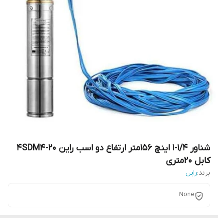
شناور 1/4-1 اینچ 156متر ارتفاع دو اسب راین 4SDM4-20
کابل 20متری
برند:
راین
None