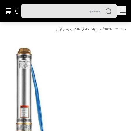
mehvarenergy
/
تجهیزات خانگی
/
الکترو پمپ
/
راین