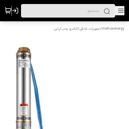
mehvarenergy
/
تجهیزات خانگی
/
الکترو پمپ
/
راین