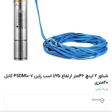
شناور 2 اینچ 46متر ارتفاع 1/25 اسب راین 4SDM10-7 کابل
20متری
برند:
راین
None