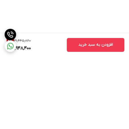
31,445,820
4
%
افزودن به سبد خرید
29,948,400
برگشت به بالا