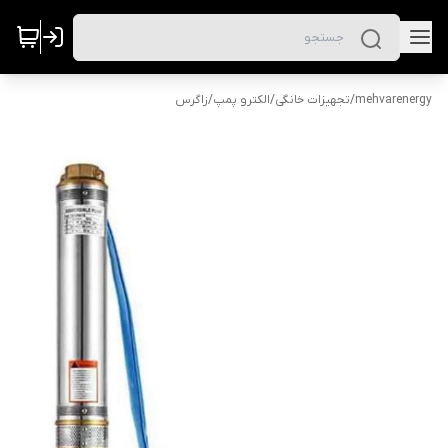
mehvarenergy
/
تجهیزات خانگی
/
الکترو پمپ
/
زاگرس