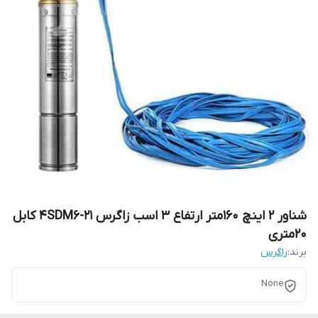
شناور 2 اینچ 160متر ارتفاع 3 اسب زاگرس 4SDM6-21 کابل
20متری
برند:
زاگرس
None