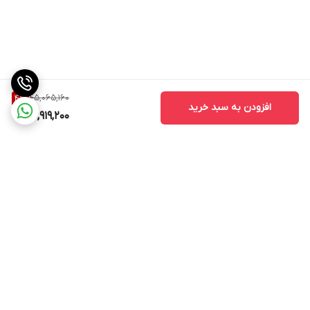
45,065,160
4
%
افزودن به سبد خرید
42,919,200
برگشت به بالا