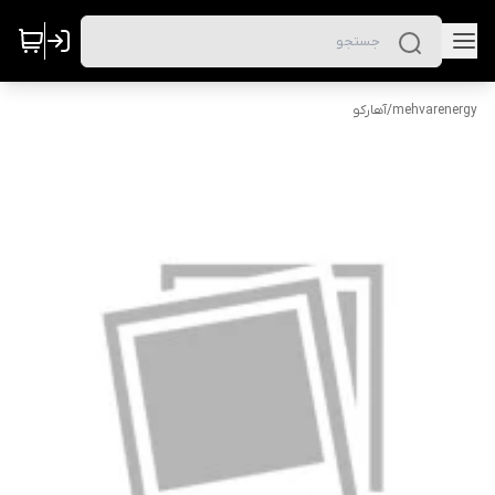
mehvarenergy
/
آهارکو