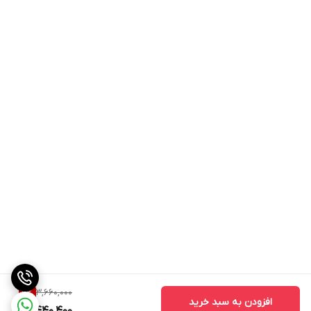
3,660,000
6
%
افزودن به سبد خرید
3,440,400