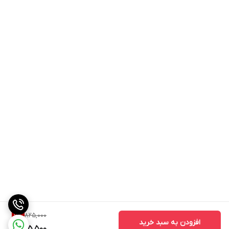
825,000
6
%
افزودن به سبد خرید
775,500