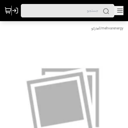
mehvarenergy
/
آهارکو