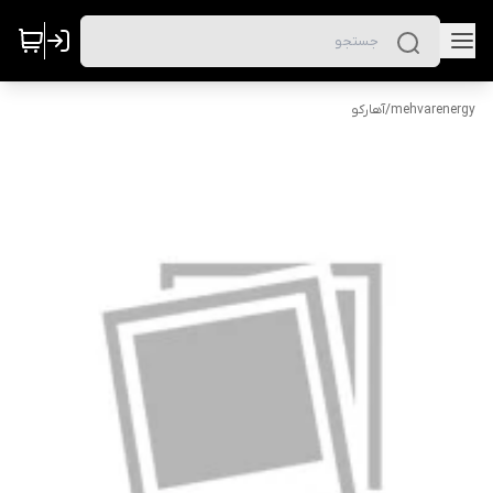
mehvarenergy
/
آهارکو