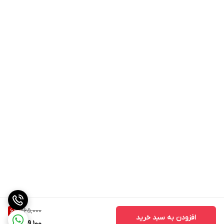
265,000
6
%
افزودن به سبد خرید
249,100