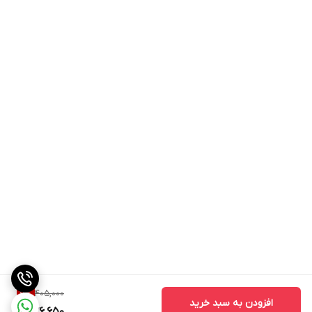
405,000
7
%
افزودن به سبد خرید
376,650