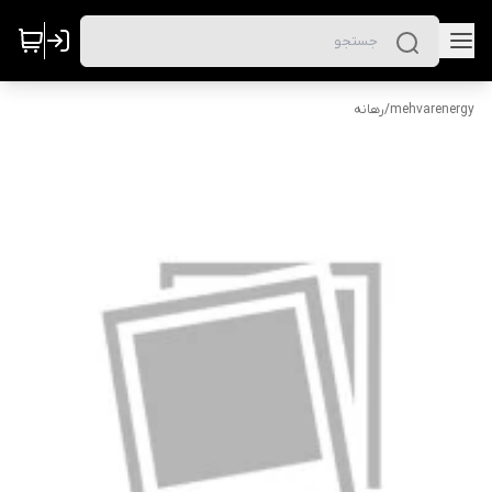
mehvarenergy
/
رهانه