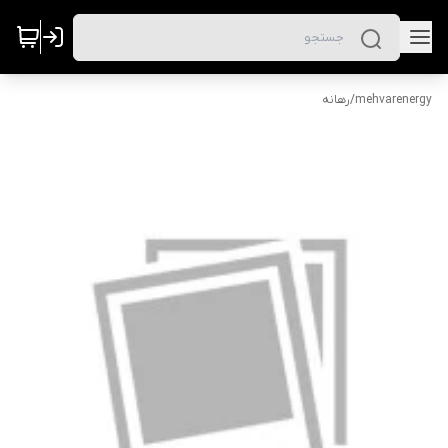
mehvarenergy
/
رهانه