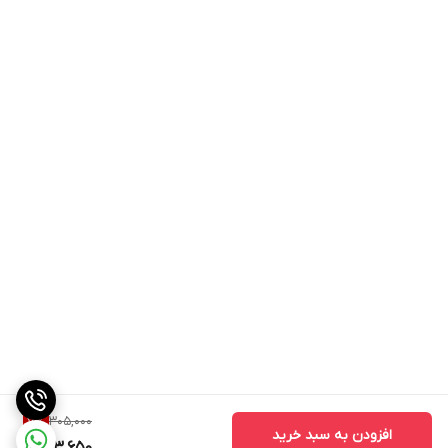
305,000
7
%
افزودن به سبد خرید
283,650