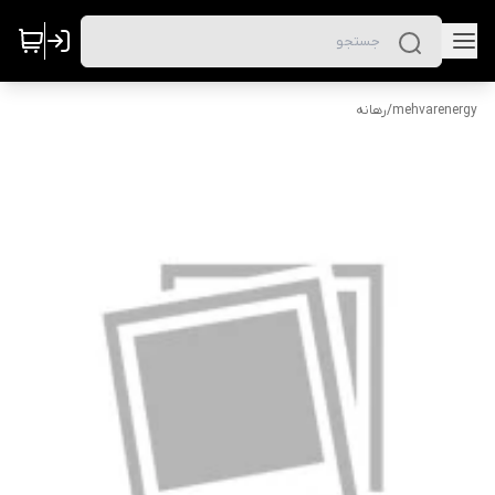
mehvarenergy
/
رهانه