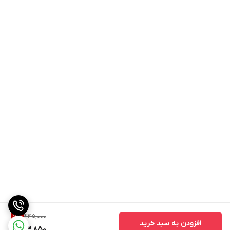
445,000
7
%
افزودن به سبد خرید
413,850