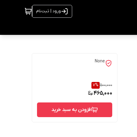
ورود | ثبت‌نام
None
7
%
500,000
465,000
افزودن به سبد خرید