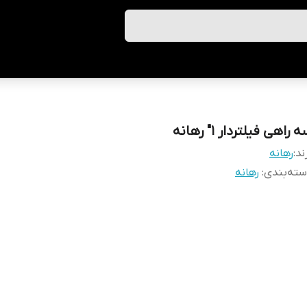
 راهی فیلتردار 1" رهانه
ند:
رهانه
ته‌بندی
:
رهانه