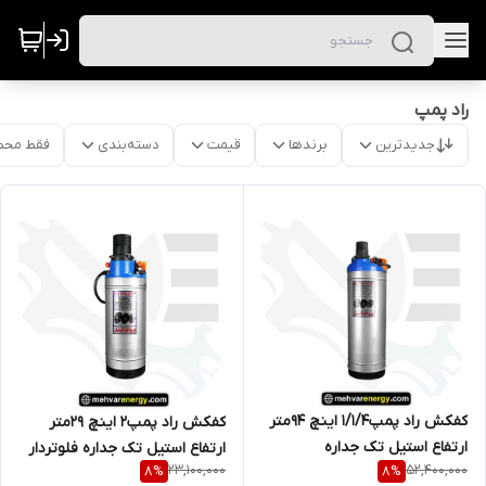
راد پمپ
جدیدترین
برندها
قیمت
دسته‌بندی
فقط محص
کفکش راد پمپ1/1/4 اینچ 94متر
کفکش راد پمپ2 اینچ 29متر
ارتفاع استیل تک جداره
ارتفاع استیل تک جداره فلوتردار
23,100,000
52,400,000
8
%
8
%