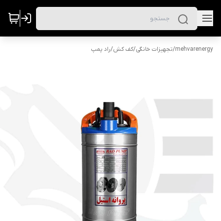
mehvarenergy
/
تجهیزات خانگی
/
کف کش
/
راد پمپ