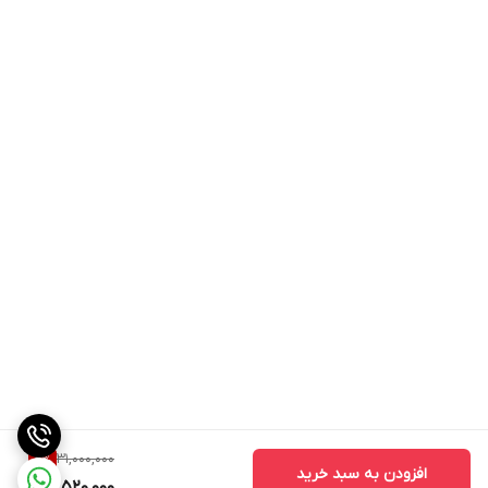
31,000,000
8
%
افزودن به سبد خرید
28,520,000