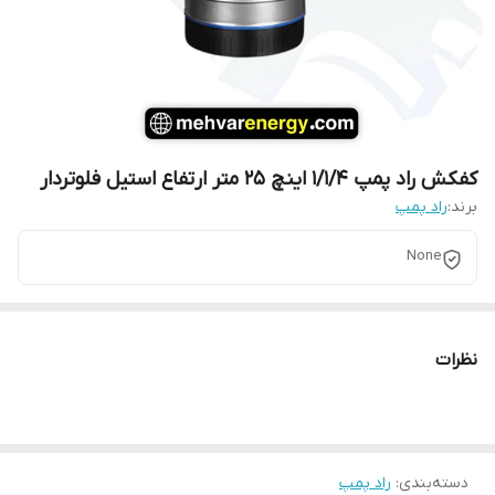
کفکش راد پمپ 1/1/4 اینچ 25 متر ارتفاع استیل فلوتردار
برند:
راد پمپ
None
نظرات
دسته‌بندی
:
راد پمپ